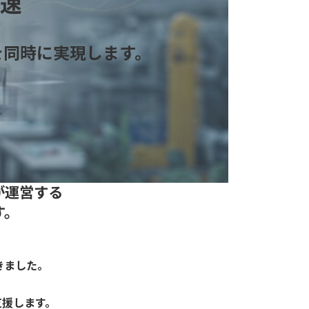
速
を同時に実現します。
が運営する
す。
きました。
支援します。