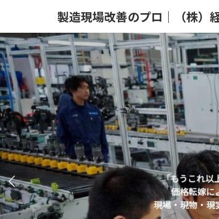
Skip
Skip
to
to
製造現場改善のプロ｜（株）
the
the
content
Navigation
「もうこれ以
価格転嫁に
現場・現物・現