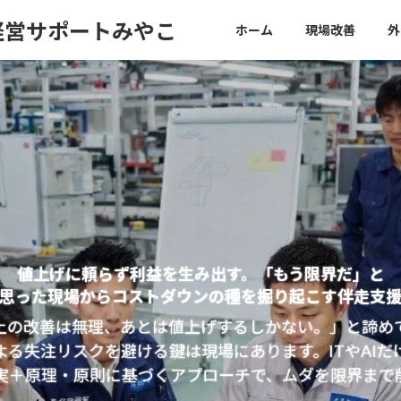
経営サポートみやこ
ホーム
現場改善
外
値上げに頼らず利益を生み出す。「もう限界だ」と
思った現場からコストダウンの種を掘り起こす伴走支
上の改善は無理、あとは値上げするしかない。」と諦め
よる失注リスクを避ける鍵は現場にあります。ITやAIだ
実＋原理・原則に基づくアプローチで、ムダを限界まで