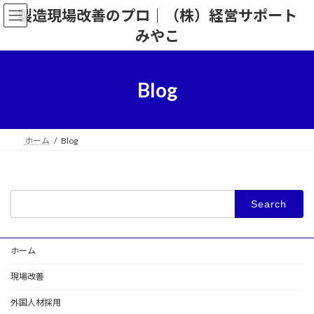
Skip
Skip
製造現場改善のプロ｜（株）経営サポート
to
to
the
the
みやこ
content
Navigation
Blog
ホーム
Blog
Search
for:
ホーム
現場改善
外国人材採用